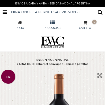
ENVIOS A CABA Y AMBA - BEBIDA NACIONAL ARGENTINA
NINA ONCE CABERNET SAUVIGNON - CAJA X 6 BOTELLAS
0
INICIO
PRODUCTOS
CARRITO
Inicio
>
NINA
>
NINA ONCE
>
NINA ONCE Cabernet Sauvignon - Caja x 6 botellas
3X2