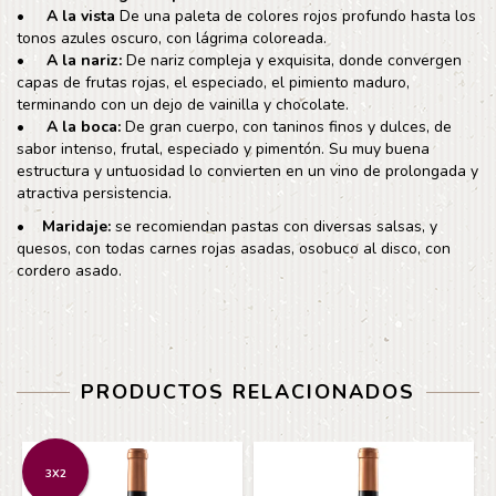
• A la vista
De una paleta de colores rojos profundo hasta los
tonos azules oscuro, con lágrima coloreada.
• A la nariz:
De nariz compleja y exquisita, donde convergen
capas de frutas rojas, el especiado, el pimiento maduro,
terminando con un dejo de vainilla y chocolate.
• A la boca:
De gran cuerpo, con taninos finos y dulces, de
sabor intenso, frutal, especiado y pimentón. Su muy buena
estructura y untuosidad lo convierten en un vino de prolongada y
atractiva persistencia.
• Maridaje:
se recomiendan pastas con diversas salsas, y
quesos, con todas carnes rojas asadas, osobuco al disco, con
cordero asado.
PRODUCTOS RELACIONADOS
3X2