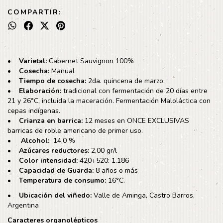
COMPARTIR:
• Varietal:
Cabernet Sauvignon 100%
• Cosecha:
Manual
• Tiempo de cosecha:
2da. quincena de marzo.
• Elaboración:
tradicional con fermentación de 20 días entre
21 y 26°C, incluida la maceración. Fermentación Maloláctica con
cepas indígenas.
• Crianza en barrica:
12 meses en ONCE EXCLUSIVAS
barricas de roble americano de primer uso.
• Alcohol:
14,0 %
• Azúcares reductores:
2,00 gr/l
• Color intensidad:
420+520: 1.186
• Capacidad de Guarda:
8 años o más
• Temperatura de consumo:
16°C.
• Ubicación del viñedo:
Valle de Aminga, Castro Barros,
Argentina
Caracteres organolépticos