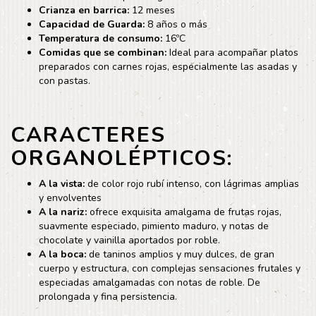
Crianza en barrica:
12 meses
Capacidad de Guarda:
8 años o más
Temperatura de consumo:
16ºC
Comidas que se combinan:
Ideal para acompañar platos
preparados con carnes rojas, especialmente las asadas y
con pastas.
CARACTERES
ORGANOLÉPTICOS:
A la vista:
de color rojo rubí intenso, con lágrimas amplias
y envolventes
A la nariz:
ofrece exquisita amalgama de frutas rojas,
suavmente especiado, pimiento maduro, y notas de
chocolate y vainilla aportados por roble.
A la boca:
de taninos amplios y muy dulces, de gran
cuerpo y estructura, con complejas sensaciones frutales y
especiadas amalgamadas con notas de roble. De
prolongada y fina persistencia.