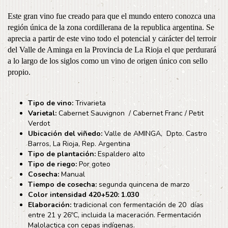
Este gran vino fue creado para que el mundo entero conozca una
región única de la zona cordillerana de la republica argentina. Se
aprecia a partir de este vino todo el potencial y carácter del terroir
del Valle de Aminga en la Provincia de La Rioja el que perdurará
a lo largo de los siglos como un vino de origen único con sello
propio.
Tipo de vino:
Trivarieta
Varietal:
Cabernet Sauvignon / Cabernet Franc / Petit
Verdot
Ubicación del viñedo:
Valle de AMINGA, Dpto. Castro
Barros, La Rioja, Rep. Argentina
Tipo de plantación:
Espaldero alto
Tipo de riego:
Por goteo
Cosecha:
Manual
Tiempo de cosecha:
segunda quincena de marzo
Color
intensidad 420+520
: 1.030
Elaboración:
tradicional con fermentación de 20 días
entre 21 y 26ºC, incluida la maceración. Fermentación
Malolactica con cepas indígenas.